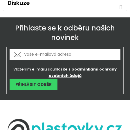
Diskuze
Přihlaste se k odběru našich
novinek
Vložením e-mailu souhlasíte s
podmínkami ochrany
osobních údajů
PŘIHLÁSIT ODBĚR
Z
á
p
a