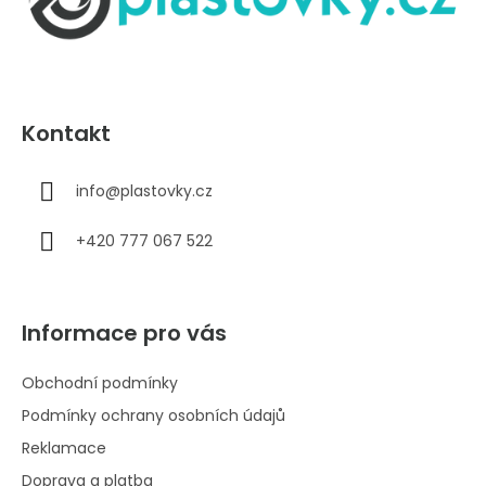
t
í
Kontakt
info
@
plastovky.cz
+420 777 067 522
Informace pro vás
Obchodní podmínky
Podmínky ochrany osobních údajů
Reklamace
Doprava a platba