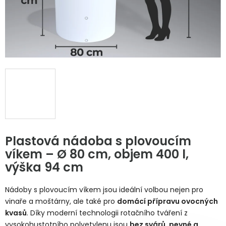
Plastová nádoba s plovoucím
víkem – Ø 80 cm, objem 400 l,
výška 94 cm
Nádoby s plovoucím víkem jsou ideální volbou nejen pro
vinaře a moštárny, ale také pro
domácí přípravu ovocných
kvasů
. Díky moderní technologii rotačního tváření z
vysokohustotního polyetylenu jsou
bez svárů, pevné a