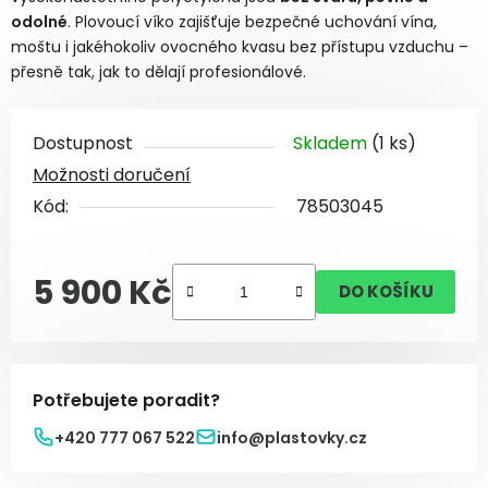
odolné
. Plovoucí víko zajišťuje bezpečné uchování vína,
moštu i jakéhokoliv ovocného kvasu bez přístupu vzduchu –
přesně tak, jak to dělají profesionálové.
Dostupnost
Skladem
(1 ks)
Možnosti doručení
Kód:
78503045
5 900 Kč
DO KOŠÍKU
Měrná cena:
Potřebujete poradit?
+420 777 067 522
info@plastovky.cz