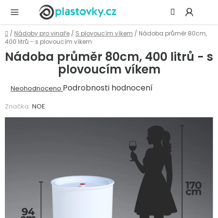
Přejít
Hledat
NÁ
na
KOŠ
obsah
Domů
/
Nádoby pro vinaře
/
S plovoucím víkem
/
Nádoba průměr 80cm,
400 litrů - s plovoucím víkem
Nádoba průměr 80cm, 400 litrů - s
plovoucím víkem
Průměrné
Podrobnosti hodnocení
Neohodnoceno
hodnocení
Značka:
NOE
produktu
je
0,0
z
5
hvězdiček.