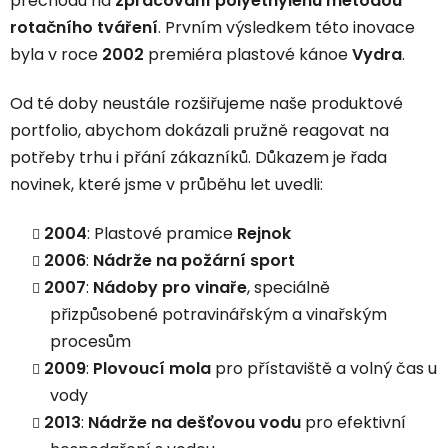
přechodu na
zpracování polyethylenu metodou
rotačního tváření
. Prvním výsledkem této inovace
byla v roce
2002
premiéra plastové kánoe
Vydra
.
Od té doby neustále rozšiřujeme naše produktové
portfolio, abychom dokázali pružně reagovat na
potřeby trhu i přání zákazníků. Důkazem je řada
novinek, které jsme v průběhu let uvedli:
2004
: Plastové pramice
Rejnok
2006
:
Nádrže na požární sport
2007
:
Nádoby pro vinaře
, speciálně
přizpůsobené potravinářským a vinařským
procesům
2009
:
Plovoucí mola
pro přístaviště a volný čas u
vody
2013
:
Nádrže na dešťovou vodu
pro efektivní