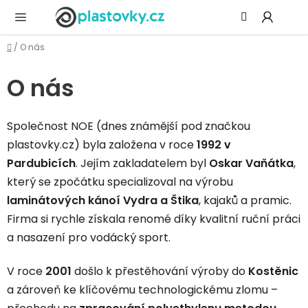
Přejít
Hledat
NÁ
na
KOŠ
obsah
Domů
/
O nás
O nás
Společnost NOE (dnes známější pod značkou
plastovky.cz) byla založena v roce
1992 v
Pardubicích
. Jejím zakladatelem byl
Oskar Vaňátka
,
který se zpočátku specializoval na výrobu
laminátových kánoí Vydra a Štika
, kajaků a pramic.
Firma si rychle získala renomé díky kvalitní ruční práci
a nasazení pro vodácký sport.
V roce
2001
došlo k přestěhování výroby do
Kostěnic
a zároveň ke klíčovému technologickému zlomu –