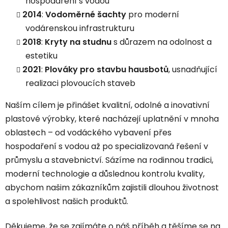
hospodaření s vodou
2014
:
Vodoměrné šachty
pro moderní
vodárenskou infrastrukturu
2018
:
Kryty na studnu
s důrazem na odolnost a
estetiku
2021
:
Plováky pro stavbu hausbotů
, usnadňující
realizaci plovoucích staveb
Naším cílem je přinášet kvalitní, odolné a inovativní
plastové výrobky, které nacházejí uplatnění v mnoha
oblastech – od vodáckého vybavení přes
hospodaření s vodou až po specializovaná řešení v
průmyslu a stavebnictví. Sázíme na rodinnou tradici,
moderní technologie a důslednou kontrolu kvality,
abychom našim zákazníkům zajistili dlouhou životnost
a spolehlivost našich produktů.
Děkujeme, že se zajímáte o náš příběh a těšíme se na