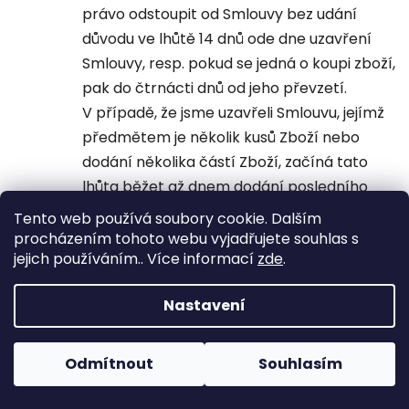
právo odstoupit od Smlouvy bez udání
důvodu ve lhůtě 14 dnů ode dne uzavření
Smlouvy, resp. pokud se jedná o koupi zboží,
pak do čtrnácti dnů od jeho převzetí.
V případě, že jsme uzavřeli Smlouvu, jejímž
předmětem je několik kusů Zboží nebo
dodání několika částí Zboží, začíná tato
lhůta běžet až dnem dodání posledního
kusu nebo části Zboží, a v případě, že jsme
Tento web používá soubory cookie. Dalším
uzavřeli Smlouvu, na základě které Vám
procházením tohoto webu vyjadřujete souhlas s
jejich používáním.. Více informací
zde
.
budeme Zboží dodávat pravidelně a
opakovaně, začíná běžet dnem dodání
Nastavení
první dodávky.
Od Smlouvy můžete odstoupit jakýmkoliv
prokazatelným způsobem (zejména
Odmítnout
Souhlasím
zasláním e-mailu nebo dopisu na Naše
adresy uvedené u Našich identifikačních