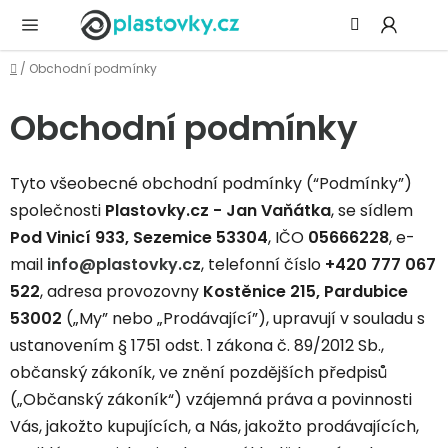
Přejít
Hledat
NÁ
na
KOŠ
obsah
Domů
/
Obchodní podmínky
Obchodní podmínky
Tyto všeobecné obchodní podmínky (“Podmínky”)
společnosti
Plastovky.cz - Jan Vaňátka
, se sídlem
Pod Vinicí 933, Sezemice 53304
, IČO
05666228
, e-
mail
info
@plastovky.cz
, telefonní číslo
+420 777 067
522
, adresa provozovny
Kostěnice 215, Pardubice
53002
(„My” nebo „Prodávající”), upravují v souladu s
ustanovením § 1751 odst. 1 zákona č. 89/2012 Sb.,
občanský zákoník, ve znění pozdějších předpisů
(„Občanský zákoník“) vzájemná práva a povinnosti
Vás, jakožto kupujících, a Nás, jakožto prodávajících,