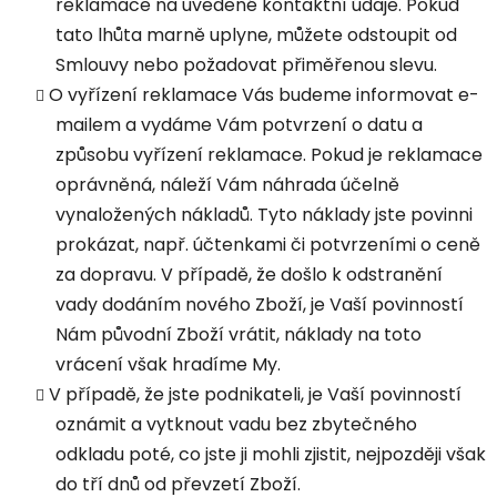
reklamace na uvedené kontaktní údaje. Pokud
tato lhůta marně uplyne, můžete odstoupit od
Smlouvy nebo požadovat přiměřenou slevu.
O vyřízení reklamace Vás budeme informovat e-
mailem a vydáme Vám potvrzení o datu a
způsobu vyřízení reklamace. Pokud je reklamace
oprávněná, náleží Vám náhrada účelně
vynaložených nákladů. Tyto náklady jste povinni
prokázat, např. účtenkami či potvrzeními o ceně
za dopravu. V případě, že došlo k odstranění
vady dodáním nového Zboží, je Vaší povinností
Nám původní Zboží vrátit, náklady na toto
vrácení však hradíme My.
V případě, že jste podnikateli, je Vaší povinností
oznámit a vytknout vadu bez zbytečného
odkladu poté, co jste ji mohli zjistit, nejpozději však
do tří dnů od převzetí Zboží.