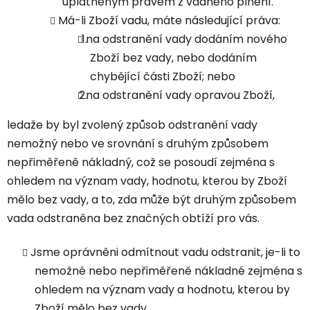
uplatněným právem z vadného plnění.
Má-li Zboží vadu, máte následující práva:
na odstranění vady dodáním nového
Zboží bez vady, nebo dodáním
chybějící části Zboží; nebo
na odstranění vady opravou Zboží,
ledaže by byl zvolený způsob odstranění vady
nemožný nebo ve srovnání s druhým způsobem
nepřiměřeně nákladný, což se posoudí zejména s
ohledem na význam vady, hodnotu, kterou by Zboží
mělo bez vady, a to, zda může být druhým způsobem
vada odstraněna bez značných obtíží pro vás.
Jsme oprávněni odmítnout vadu odstranit, je-li to
nemožné nebo nepřiměřeně nákladné zejména s
ohledem na význam vady a hodnotu, kterou by
Zboží mělo bez vady.