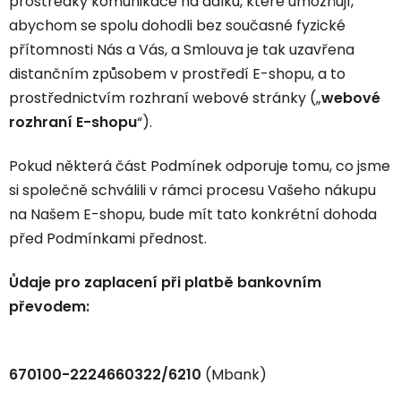
prostředky komunikace na dálku, které umožňují,
abychom se spolu dohodli bez současné fyzické
přítomnosti Nás a Vás, a Smlouva je tak uzavřena
distančním způsobem v prostředí E-shopu, a to
prostřednictvím rozhraní webové stránky („
webové
rozhraní E-shopu
“).
Pokud některá část Podmínek odporuje tomu, co jsme
si společně schválili v rámci procesu Vašeho nákupu
na Našem E-shopu, bude mít tato konkrétní dohoda
před Podmínkami přednost.
Ůdaje pro zaplacení při platbě bankovním
převodem:
670100-2224660322/6210
(Mbank)