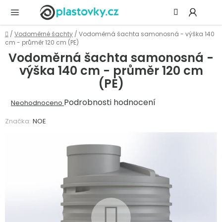
Přejít
Hledat
NÁ
na
KOŠ
obsah
Domů
/
Vodoměrné šachty
/
Vodoměrná šachta samonosná - výška 140
cm - průměr 120 cm (PE)
Vodoměrná šachta samonosná -
výška 140 cm - průměr 120 cm
(PE)
Průměrné
Podrobnosti hodnocení
Neohodnoceno
hodnocení
Značka:
NOE
produktu
je
0,0
z
5
hvězdiček.