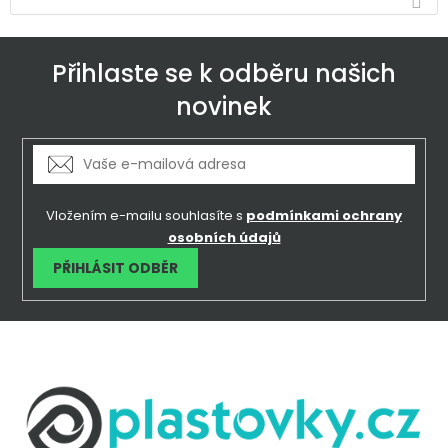
Přihlaste se k odběru našich
novinek
Vložením e-mailu souhlasíte s
podmínkami ochrany
osobních údajů
PŘIHLÁSIT ODBĚR
Z
á
p
a
t