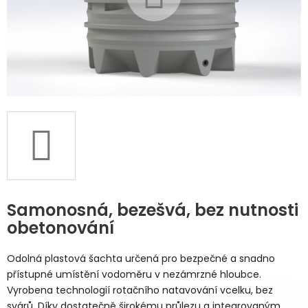
Samonosná, bezešvá, bez nutnosti
obetonování
Odolná plastová šachta určená pro bezpečné a snadno
přístupné umístění vodoměru v nezámrzné hloubce.
Vyrobena technologií rotačního natavování vcelku, bez
svárů. Díky dostatečně širokému průlezu a integrovaným