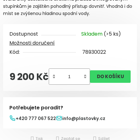
stupínkům je zajištěn pohodlný přístup dovnitř. Vhodná i do
míst se zvýšenou hladinou spodní vody.
Dostupnost
Skladem
(>5 ks)
Možnosti doručení
Kód:
78930022
9 200 Kč
DO KOŠÍKU
Měrná cena:
Potřebujete poradit?
+420 777 067 522
info@plastovky.cz
Tisk
Zeptat se
Sdílet